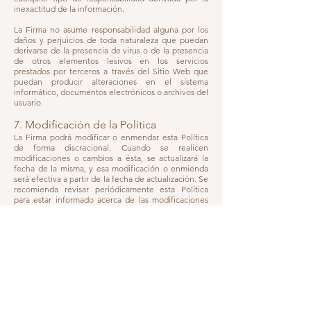
inexactitud de la información.
La Firma no asume responsabilidad alguna por los
daños y perjuicios de toda naturaleza que puedan
derivarse de la presencia de virus o de la presencia
de otros elementos lesivos en los servicios
prestados por terceros a través del Sitio Web que
puedan producir alteraciones en el sistema
informático, documentos electrónicos o archivos del
usuario.
7. Modificación de la Política
La Firma podrá modificar o enmendar esta Política
de forma discrecional. Cuando se realicen
modificaciones o cambios a ésta, se actualizará la
fecha de la misma, y esa modificación o enmienda
será efectiva a partir de la fecha de actualización. Se
recomienda revisar periódicamente esta Política
para estar informado acerca de las modificaciones
que se puedan presentar.
8. Vigencia de la Política
Esta Política entrará en vigencia a partir de su
publicación. Tanto la Política como las Bases de
Datos contentivas de la información suministrada
podrá permanecer vigente hasta por el término de
duración de la sociedad. Sin perjuicio de que esta
política pueda ser modificada en cualquier
momento y de forma unilateral por parte de la