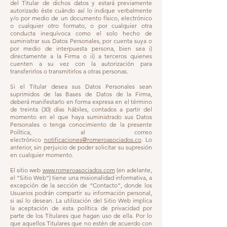
del Titular de dichos datos y estará previamente
autorizado éste cuándo así lo indique verbalmente
y/o por medio de un documento físico, electrónico
o cualquier otro formato, o por cualquier otra
conducta inequívoca como el solo hecho de
suministrar sus Datos Personales, por cuenta suya o
por medio de interpuesta persona, bien sea i)
directamente a la Firma o ii) a terceros quienes
cuenten a su vez con la autorización para
transferirlos o transmitirlos a otras personas.
Si el Titular desea sus Datos Personales sean
suprimidos de las Bases de Datos de la Firma,
deberá manifestarlo en forma expresa en el término
de treinta (30) días hábiles, contados a partir del
momento en el que haya suministrado sus Datos
Personales o tenga conocimiento de la presente
Política, al correo
electrónico
notificaciones@romeroasociados.co
. Lo
anterior, sin perjuicio de poder solicitar su supresión
en cualquier momento.
El sitio web
www.romeroasociados.com
(en adelante,
el “Sitio Web”) tiene una misionalidad informativa, a
excepción de la sección de “Contacto”, donde los
Usuarios podrán compartir su información personal,
si así lo desean. La utilización del Sitio Web implica
la aceptación de esta política de privacidad por
parte de los Titulares que hagan uso de ella. Por lo
que aquellos Titulares que no estén de acuerdo con